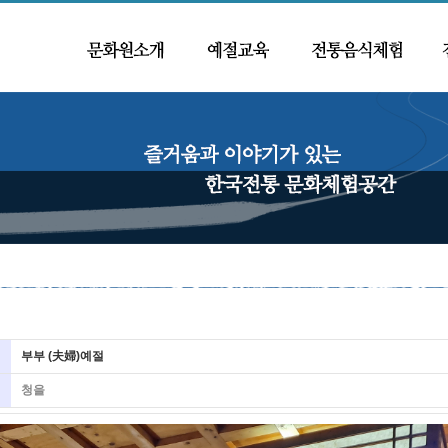
부부 (夫婦)예절
청을