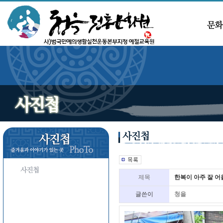
제목
한복이 아주 잘 어
글쓴이
청을