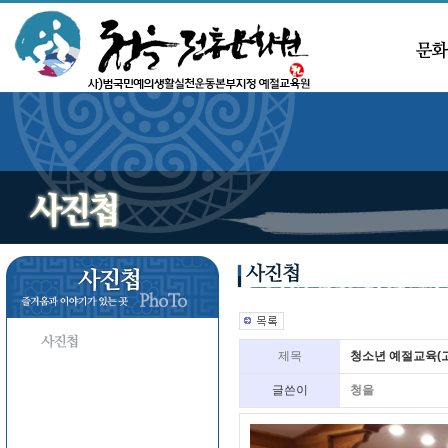
제목
청소년 예절교육(
글쓴이
청을