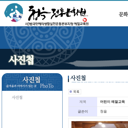
제목
어린이 예절교육
글쓴이
청을